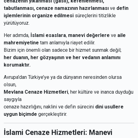
cenazenin yıkanması (gasil), kefenlenmesi,
tabutlanması, cenaze namazının hazırlanması
ve
defin
işlemlerinin organize edilmesi
süreçlerini titizlikle
yürütüyoruz.
Her adımda,
İslami esaslara
,
manevi değerlere
ve
aile
mahremiyetine
tam anlamıyla riayet edilir.
Bizim için önemli olan sadece bir hizmet sunmak değil;
her duanın, her gözyaşının ve her vedanın anlamını
korumaktır.
Avrupa’dan Türkiye’ye ya da dünyanın neresinden olursa
olsun,
Mevlana Cenaze Hizmetleri
, her kültüre ve inanca duyduğu
saygıyla
cenaze hazırlığını, naklini ve defin sürecini
dini usullere
uygun biçimde
gerçekleştirir.
İslami Cenaze Hizmetleri: Manevi