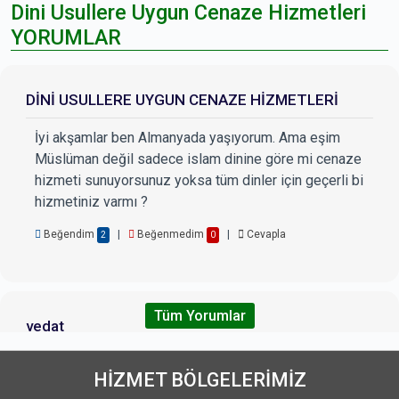
Dini Usullere Uygun Cenaze Hizmetleri
YORUMLAR
DİNİ USULLERE UYGUN CENAZE HİZMETLERİ
İyi akşamlar ben Almanyada yaşıyorum. Ama eşim
Müslüman değil sadece islam dinine göre mi cenaze
hizmeti sunuyorsunuz yoksa tüm dinler için geçerli bi
hizmetiniz varmı ?
Beğendim
|
Beğenmedim
|
Cevapla
2
0
Tüm Yorumlar
vedat
tüm dinden olan cenazeler için hizmetiniz varmı?
HİZMET
BÖLGELERİMİZ
Beğendim
|
Beğenmedim
|
Cevapla
2
0