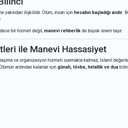
ilinci
e yakından ilişkilidir. Ölüm, insan için
hesabın başladığı andır
. B
.
adece bir hizmet değil,
manevi rehberlik
de büyük önem taşır.
eri ile Manevi Hassasiyet
 taşıma ve organizasyon hizmeti sunmakla kalmaz; İslamî değerl
. Ölümün ardından kalanlar için
günah, tövbe, helallik ve dua
bilin