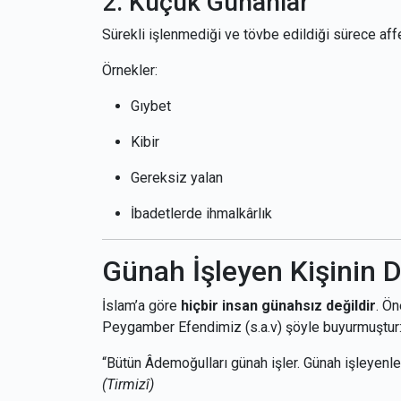
2. Küçük Günahlar
Sürekli işlenmediği ve tövbe edildiği sürece aff
Örnekler:
Gıybet
Kibir
Gereksiz yalan
İbadetlerde ihmalkârlık
Günah İşleyen Kişinin 
İslam’a göre
hiçbir insan günahsız değildir
. Ö
Peygamber Efendimiz (s.a.v) şöyle buyurmuştur
“Bütün Âdemoğulları günah işler. Günah işleyenler
(Tirmizî)