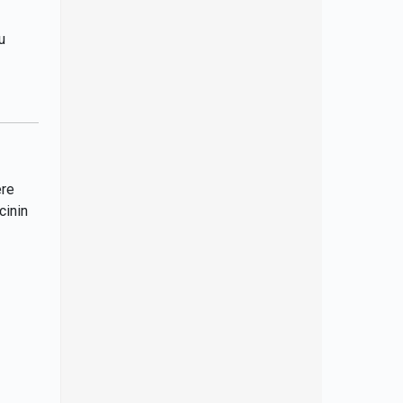
u
ere
cinin