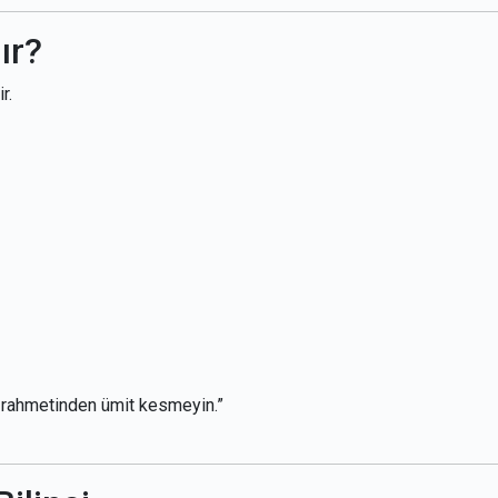
ır?
r.
ın rahmetinden ümit kesmeyin.”