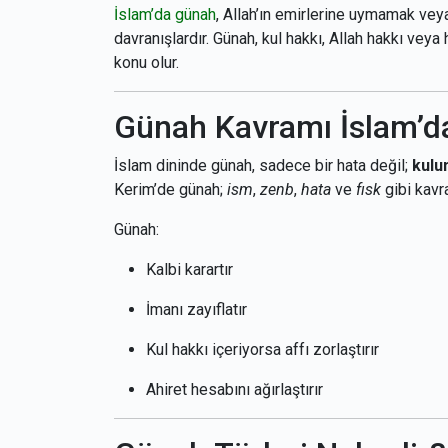
İslam’da günah
, Allah’ın emirlerine uymamak veya 
davranışlardır. Günah, kul hakkı, Allah hakkı veya
konu olur.
Günah Kavramı İslam’d
İslam dininde günah, sadece bir hata değil;
kulu
Kerim’de günah;
ism
,
zenb
,
hata
ve
fısk
gibi kavra
Günah:
Kalbi karartır
İmanı zayıflatır
Kul hakkı içeriyorsa affı zorlaştırır
Ahiret hesabını ağırlaştırır