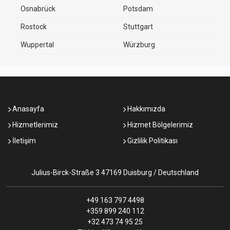
Osnabrück
Potsdam
Rostock
Stuttgart
Wuppertal
Würzburg
Anasayfa
Hakkımızda
Hizmetlerimiz
Hizmet Bölgelerimiz
İletişim
Gizlilik Politikası
Julius-Birck-Straße 3 47169 Duisburg / Deutschland
+49 163 797 4498
+359 899 240 112
+32 473 74 95 25