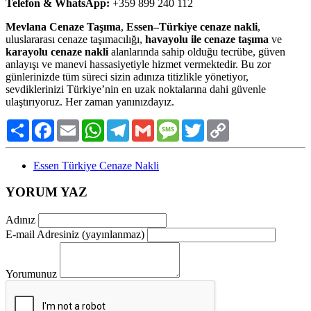
Telefon & WhatsApp:
+359 899 240 112
Mevlana Cenaze Taşıma
,
Essen–Türkiye cenaze nakli
,
uluslararası cenaze taşımacılığı,
havayolu ile cenaze taşıma
ve
karayolu cenaze nakli
alanlarında sahip olduğu tecrübe, güven
anlayışı ve manevi hassasiyetiyle hizmet vermektedir. Bu zor
günlerinizde tüm süreci sizin adınıza titizlikle yönetiyor,
sevdiklerinizi Türkiye’nin en uzak noktalarına dahi güvenle
ulaştırıyoruz. Her zaman yanınızdayız.
Paylaş
Facebook
Email
WhatsApp
Telegram
Gmail
Message
Twitter
Copy
Link
Essen Türkiye Cenaze Nakli
YORUM YAZ
Adınız
E-mail Adresiniz (yayınlanmaz)
Yorumunuz