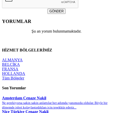
GÖNDER
YORUMLAR
Şu an yorum bulunmamaktadır.
HİZMET
BÖLGELERİMİZ
ALMANYA
BELÇİKA
FRANSA
HOLLANDA
Tüm Bölgeler
Son Yorumlar
Amsterdam Cenaze Nakil
Ne gerekiyorsa sakin sakin anlattılar her adımda yanımızda oldular. Böyle bir
dönemde işleri kolaylaştırdıkları için teşekkür ederiz...
Nice Türkiye Cenaze Nakli