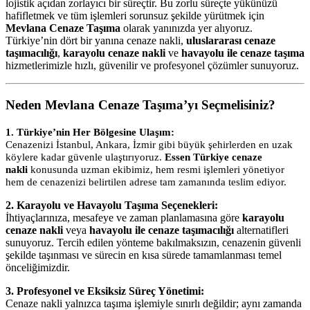
lojistik açıdan zorlayıcı bir süreçtir. Bu zorlu süreçte yükünüzü
hafifletmek ve tüm işlemleri sorunsuz şekilde yürütmek için
Mevlana Cenaze Taşıma
olarak yanınızda yer alıyoruz.
Türkiye’nin dört bir yanına cenaze nakli,
uluslararası cenaze
taşımacılığı
,
karayolu cenaze nakli
ve
havayolu ile cenaze taşıma
hizmetlerimizle hızlı, güvenilir ve profesyonel çözümler sunuyoruz.
Neden Mevlana Cenaze Taşıma’yı Seçmelisiniz?
1. Türkiye’nin Her Bölgesine Ulaşım:
Cenazenizi İstanbul, Ankara, İzmir gibi büyük şehirlerden en uzak
köylere kadar güvenle ulaştırıyoruz.
Essen Türkiye cenaze
nakli
konusunda uzman ekibimiz, hem resmi işlemleri yönetiyor
hem de cenazenizi belirtilen adrese tam zamanında teslim ediyor.
2. Karayolu ve Havayolu Taşıma Seçenekleri:
İhtiyaçlarınıza, mesafeye ve zaman planlamasına göre
karayolu
cenaze nakli
veya
havayolu ile cenaze taşımacılığı
alternatifleri
sunuyoruz. Tercih edilen yönteme bakılmaksızın, cenazenin güvenli
şekilde taşınması ve sürecin en kısa sürede tamamlanması temel
önceliğimizdir.
3. Profesyonel ve Eksiksiz Süreç Yönetimi:
Cenaze nakli yalnızca taşıma işlemiyle sınırlı değildir; aynı zamanda