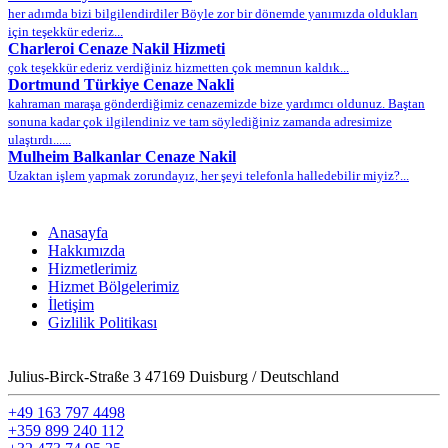
her adımda bizi bilgilendirdiler Böyle zor bir dönemde yanımızda oldukları
için teşekkür ederiz...
Charleroi Cenaze Nakil Hizmeti
çok teşekkür ederiz verdiğiniz hizmetten çok memnun kaldık...
Dortmund Türkiye Cenaze Nakli
kahraman maraşa gönderdiğimiz cenazemizde bize yardımcı oldunuz. Baştan
sonuna kadar çok ilgilendiniz ve tam söylediğiniz zamanda adresimize
ulaştırdı......
Mulheim Balkanlar Cenaze Nakil
Uzaktan işlem yapmak zorundayız, her şeyi telefonla halledebilir miyiz?...
Anasayfa
Hakkımızda
Hizmetlerimiz
Hizmet Bölgelerimiz
İletişim
Gizlilik Politikası
Julius-Birck-Straße 3 47169 Duisburg / Deutschland
+49 163 797 4498
+359 899 240 112