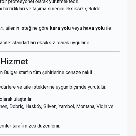
rdır profesyonel olarak yürütmektedir.
ni hazırlıkları ve taşıma sürecini eksiksiz şekilde
ı, ailenin isteğine göre
kara yolu
veya
hava yolu
ile
cılık standartları eksiksiz olarak uygulanır.
e Hizmet
n Bulgaristan’ın tüm şehirlerine cenaze nakli
edürlere ve aile isteklerine uygun biçimde yürütülür.
arak ulaştırılır:
umen, Dobriç, Hasköy, Sliven, Yambol, Montana, Vidin ve
lemler tarafımızca düzenlenir.