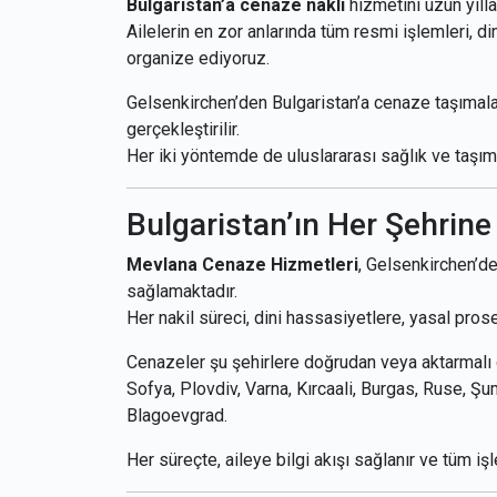
Bulgaristan’a cenaze nakli
hizmetini uzun yılla
Ailelerin en zor anlarında tüm resmi işlemleri, di
organize ediyoruz.
Gelsenkirchen’den Bulgaristan’a cenaze taşımalar
gerçekleştirilir.
Her iki yöntemde de uluslararası sağlık ve taşıma
Bulgaristan’ın Her Şehrin
Mevlana Cenaze Hizmetleri
, Gelsenkirchen’de
sağlamaktadır.
Her nakil süreci, dini hassasiyetlere, yasal pros
Cenazeler şu şehirlere doğrudan veya aktarmalı ol
Sofya, Plovdiv, Varna, Kırcaali, Burgas, Ruse, Ş
Blagoevgrad.
Her süreçte, aileye bilgi akışı sağlanır ve tüm iş