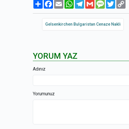
Paylaş
Facebook
Email
WhatsApp
Telegram
Gmail
Message
Twitte
C
L
Gelsenkirchen Bulgaristan Cenaze Nakli
YORUM YAZ
Adınız
Yorumunuz