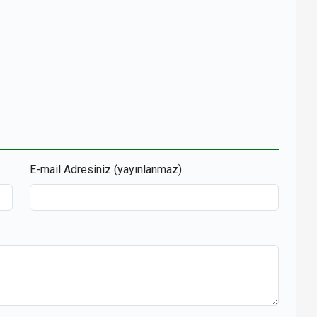
r
opy
ink
E-mail Adresiniz (yayınlanmaz)