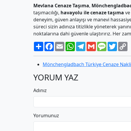
Mevlana Cenaze Taşıma
,
Mönchengladbach
taşımacılığı,
havayolu ile cenaze taşıma
v
deneyim, güven anlayışı ve manevi hassasiye
süreci sizin adınıza titizlikle yöneterek yanın
noktalarına dahi güvenle ulaştırırız. Her za
Paylaş
Facebook
Email
WhatsApp
Telegram
Gmail
Message
Twitte
C
L
Mönchengladbach Türkiye Cenaze Nakli
YORUM YAZ
Adınız
Yorumunuz