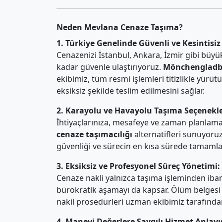
Neden Mevlana Cenaze Taşıma?
1. Türkiye Genelinde Güvenli ve Kesintisiz
Cenazenizi İstanbul, Ankara, İzmir gibi büyük
kadar güvenle ulaştırıyoruz.
Mönchengladba
ekibimiz, tüm resmi işlemleri titizlikle yür
eksiksiz şekilde teslim edilmesini sağlar.
2. Karayolu ve Havayolu Taşıma Seçenekle
İhtiyaçlarınıza, mesafeye ve zaman planlam
cenaze taşımacılığı
alternatifleri sunuyoruz
güvenliği ve sürecin en kısa sürede tamamla
3. Eksiksiz ve Profesyonel Süreç Yönetimi:
Cenaze nakli yalnızca taşıma işleminden ibar
bürokratik aşamayı da kapsar. Ölüm belgesi 
nakil prosedürleri uzman ekibimiz tarafından 
4. Manevi Değerlere Saygılı Hizmet Anlayış