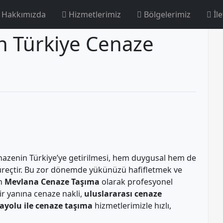
Hakkımızda
Hizmetlerimiz
Bölgelerimiz
İle
ngladbach
 Türkiye Cenaze
nazenin Türkiye’ye getirilmesi, hem duygusal hem de
üreçtir. Bu zor dönemde yükünüzü hafifletmek ve
in
Mevlana Cenaze Taşıma
olarak profesyonel
ir yanına cenaze nakli,
uluslararası cenaze
ayolu ile cenaze taşıma
hizmetlerimizle hızlı,