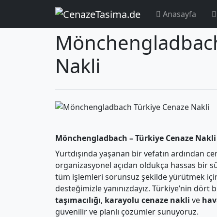
Anasayfa
Anasayfa
Bölgeler
ALMANYA
Mönche
Mönchengladbach
Nakli
Mönchengladbach – Türkiye Cenaze Nakli
Yurtdışında yaşanan bir vefatın ardından ce
organizasyonel açıdan oldukça hassas bir s
tüm işlemleri sorunsuz şekilde yürütmek iç
desteğimizle yanınızdayız. Türkiye’nin dört b
taşımacılığı
,
karayolu cenaze nakli
ve
hav
güvenilir ve planlı çözümler sunuyoruz.