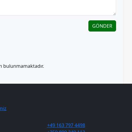
GÖNDER
m bulunmamaktadır.
Julius-Birck-Straße 3 47169 Duisburg /
miz
Deutschland
+49 163 797 4498