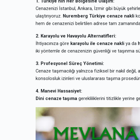
1. Türkiye’nin Her Bölgesine Ulaşım:
Cenazenizi İstanbul, Ankara, İzmir gibi büyük şehir
ulaştırıyoruz.
Nuremberg Türkiye cenaze nakli
ko
hem de cenazenizi belirtilen adrese tam zamanında 
2. Karayolu ve Havayolu Alternatifleri:
İhtiyacınıza göre
karayolu ile cenaze nakli
ya da
h
iki yöntemle de cenazenizin güvenliği ve taşınma sür
3. Profesyonel Süreç Yönetimi:
Cenaze taşımacılığı yalnızca fiziksel bir nakil değil,
konsolosluk izinleri ve uluslararası taşıma prosedürl
4. Manevi Hassasiyet:
Dini cenaze taşıma
gerekliliklerini titizlikle yerine 