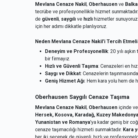
Mevlana Cenaze Nakil
,
Oberhausen
ve
Balka
tecrübe ve profesyonellikle hizmet sunmaktadır. 
de
güvenli
,
saygılı
ve
hızlı
hizmetler sunuyoruz
için her adımı dikkatle planlıyoruz.
Neden Mevlana Cenaze Nakil’i Tercih Etmeli
Deneyim ve Profesyonellik
: 20 yılı aşk
bir firmayız.
Hızlı ve Güvenli Taşıma
: Cenazeleri en hız
Saygı ve Dikkat
: Cenazelerin taşınmasınd
Geniş Hizmet Ağı
: Hem kara yolu hem de ha
Oberhausen Saygılı Cenaze Taşıma
Mevlana Cenaze Nakil
,
Oberhausen
içinde ve
Hersek, Kosova, Karadağ, Kuzey Makedonya, B
Yunanistan ve Romanya
'ya kadar geniş bir co
cenaze taşımacılığı hizmeti sunmaktadır.
Kara y
her iki seçenek de güvenli, hızlı ve profesyonel