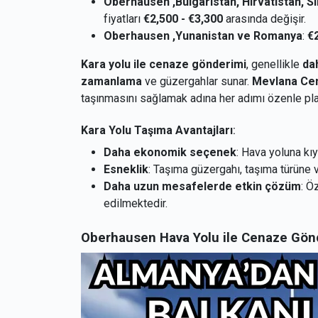
Oberhausen ,Bulgaristan, Hırvatistan, Sı
fiyatları
€2,500 - €3,300
arasında değişir.
Oberhausen ,Yunanistan ve Romanya
:
€2
Kara yolu ile cenaze gönderimi
, genellikle
da
zamanlama
ve güzergahlar sunar.
Mevlana Cen
taşınmasını sağlamak adına her adımı özenle pla
Kara Yolu Taşıma Avantajları
:
Daha ekonomik seçenek
: Hava yoluna kıy
Esneklik
: Taşıma güzergahı, taşıma türüne 
Daha uzun mesafelerde etkin çözüm
: Ö
edilmektedir.
Oberhausen Hava Yolu ile Cenaze Gönd