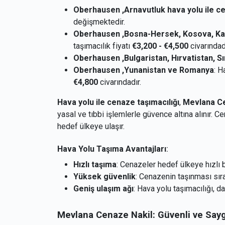
Oberhausen ,Arnavutluk hava yolu ile ce
değişmektedir.
Oberhausen ,Bosna-Hersek, Kosova, K
taşımacılık fiyatı
€3,200 - €4,500
civarındadı
Oberhausen ,Bulgaristan, Hırvatistan, Sı
Oberhausen ,Yunanistan ve Romanya
: H
€4,800
civarındadır.
Hava yolu ile cenaze taşımacılığı
,
Mevlana Ce
yasal ve tıbbi işlemlerle güvence altına alınır. C
hedef ülkeye ulaşır.
Hava Yolu Taşıma Avantajları
:
Hızlı taşıma
: Cenazeler hedef ülkeye hızlı bi
Yüksek güvenlik
: Cenazenin taşınması sıras
Geniş ulaşım ağı
: Hava yolu taşımacılığı, d
Mevlana Cenaze Nakil: Güvenli ve Say