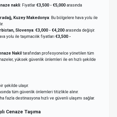
naze nakli
: Fiyatlar
€3,500 - €5,000
arasında
aradağ, Kuzey Makedonya
: Bu bölgelere hava yolu ile
r.
rbistan, Slovenya
:
€3,000 - €4,200
arasında değişir.
ava yolu ile taşımacılık fiyatları
€3,500 -
naze Nakil
tarafından profesyonelce yönetilen tüm
enazeler, yüksek güvenlik önlemleri ile en hızlı şekilde
r şekilde ulaşır.
ında tüm güvenlik önlemleri titizlikle alınır.
aha fazla destinasyona hızlı ve güvenli ulaşımı sağlar.
gılı Cenaze Taşıma