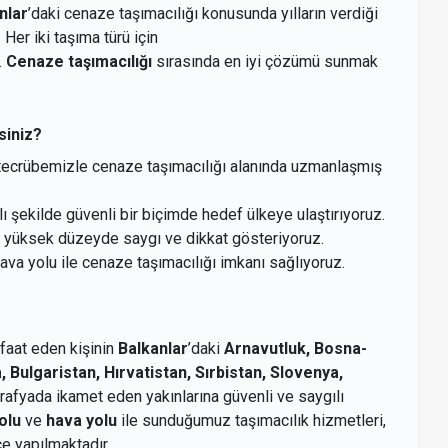
nlar
’daki cenaze taşımacılığı konusunda yılların verdiği
Her iki taşıma türü için
.
Cenaze taşımacılığı
sırasında en iyi çözümü sunmak
siniz?
ın tecrübemizle cenaze taşımacılığı alanında uzmanlaşmış
lı şekilde güvenli bir biçimde hedef ülkeye ulaştırıyoruz.
a yüksek düzeyde saygı ve dikkat gösteriyoruz.
va yolu ile cenaze taşımacılığı imkanı sağlıyoruz.
faat eden kişinin
Balkanlar
’daki
Arnavutluk, Bosna-
ulgaristan, Hırvatistan, Sırbistan, Slovenya,
ğrafyada ikamet eden yakınlarına güvenli ve saygılı
olu
ve
hava yolu
ile sunduğumuz taşımacılık hizmetleri,
ce yapılmaktadır.