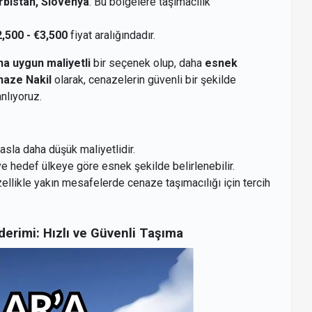
rbistan, Slovenya
: Bu bölgelere taşımacılık
,500 - €3,500
fiyat aralığındadır.
ha uygun maliyetli
bir seçenek olup, daha
esnek
aze Nakil
olarak, cenazelerin güvenli bir şekilde
nlıyoruz.
asla daha düşük maliyetlidir.
ve hedef ülkeye göre esnek şekilde belirlenebilir.
zellikle yakın mesafelerde cenaze taşımacılığı için tercih
erimi: Hızlı ve Güvenli Taşıma