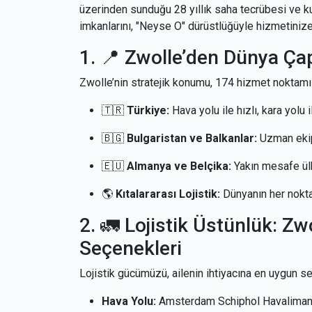
üzerinden sunduğu 28 yıllık saha tecrübesi ve k
imkanlarını, "Neyse O" dürüstlüğüyle hizmetiniz
1. 📍 Zwolle’den Dünya Ç
Zwolle’nin stratejik konumu, 174 hizmet noktamızl
🇹🇷
Türkiye:
Hava yolu ile hızlı, kara yolu 
🇧🇬
Bulgaristan ve Balkanlar:
Uzman ekip
🇪🇺
Almanya ve Belçika:
Yakın mesafe ül
🌎
Kıtalararası Lojistik:
Dünyanın her nokta
2. 🚛 Lojistik Üstünlük: Z
Seçenekleri
Lojistik gücümüzü, ailenin ihtiyacına en uygun s
Hava Yolu:
Amsterdam Schiphol Havalimanı 