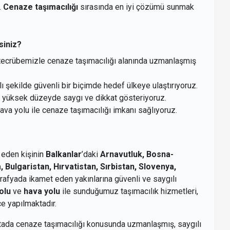
.
Cenaze taşımacılığı
sırasında en iyi çözümü sunmak
siniz?
ın tecrübemizle cenaze taşımacılığı alanında uzmanlaşmış
lı şekilde güvenli bir biçimde hedef ülkeye ulaştırıyoruz.
a yüksek düzeyde saygı ve dikkat gösteriyoruz.
va yolu ile cenaze taşımacılığı imkanı sağlıyoruz.
 eden kişinin
Balkanlar
’daki
Arnavutluk, Bosna-
ulgaristan, Hırvatistan, Sırbistan, Slovenya,
ğrafyada ikamet eden yakınlarına güvenli ve saygılı
olu
ve
hava yolu
ile sunduğumuz taşımacılık hizmetleri,
ce yapılmaktadır.
ktada cenaze taşımacılığı konusunda uzmanlaşmış, saygılı