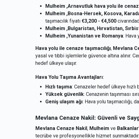
Mulheim ,Arnavutluk hava yolu ile cenaz
Mulheim ,Bosna-Hersek, Kosova, Karad
taşımacılık fiyatı
€3,200 - €4,500
civarındadı
Mulheim ,Bulgaristan, Hırvatistan, Sırbi
Mulheim ,Yunanistan ve Romanya
: Hava y
Hava yolu ile cenaze taşımacılığı
,
Mevlana Ce
yasal ve tıbbi işlemlerle güvence altına alınır. C
hedef ülkeye ulaşır.
Hava Yolu Taşıma Avantajları
:
Hızlı taşıma
: Cenazeler hedef ülkeye hızlı bi
Yüksek güvenlik
: Cenazenin taşınması sıras
Geniş ulaşım ağı
: Hava yolu taşımacılığı, d
Mevlana Cenaze Nakil: Güvenli ve Say
Mevlana Cenaze Nakil
,
Mulheim
ve
Balkanlar
tecrübe ve profesyonellikle hizmet sunmaktadır. 