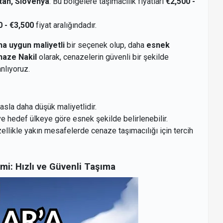
stan, Slovenya
: Bu bölgelere taşımacılık fiyatları
€2,500 -
0 - €3,500
fiyat aralığındadır.
ha uygun maliyetli
bir seçenek olup, daha
esnek
aze Nakil
olarak, cenazelerin güvenli bir şekilde
nlıyoruz.
asla daha düşük maliyetlidir.
ve hedef ülkeye göre esnek şekilde belirlenebilir.
zellikle yakın mesafelerde cenaze taşımacılığı için tercih
i: Hızlı ve Güvenli Taşıma