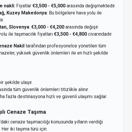
e nakli
: Fiyatlar
€3,500 - €5,000
arasında değişmektedir.
ağ, Kuzey Makedonya
: Bu bölgelere hava yolu ile
r.
stan, Slovenya
:
€3,000 - €4,200
arasında değişir.
olu ile taşımacılık fiyatları
€3,500 - €4,800
civarındadır.
naze Nakil
tarafından profesyonelce yönetilen tüm
enazeler, yüksek güvenlik önlemleri ile en hızlı şekilde
r şekilde ulaşır.
ında tüm güvenlik önlemleri titizlikle alınır.
aha fazla destinasyona hızlı ve güvenli ulaşımı sağlar.
gılı Cenaze Taşıma
’daki cenaze taşımacılığı konusunda yılların verdiği
Her iki taşıma türü için