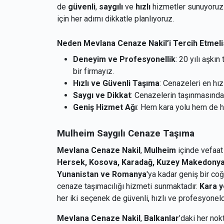
de
güvenli
,
saygılı
ve
hızlı
hizmetler sunuyoruz
için her adımı dikkatle planlıyoruz.
Neden Mevlana Cenaze Nakil’i Tercih Etmeli
Deneyim ve Profesyonellik
: 20 yılı aşk
bir firmayız.
Hızlı ve Güvenli Taşıma
: Cenazeleri en hız
Saygı ve Dikkat
: Cenazelerin taşınmasınd
Geniş Hizmet Ağı
: Hem kara yolu hem de ha
Mulheim Saygılı Cenaze Taşıma
Mevlana Cenaze Nakil
,
Mulheim
içinde vefaat
Hersek, Kosova, Karadağ, Kuzey Makedonya, B
Yunanistan ve Romanya
'ya kadar geniş bir co
cenaze taşımacılığı hizmeti sunmaktadır.
Kara y
her iki seçenek de güvenli, hızlı ve profesyonel
Mevlana Cenaze Nakil
,
Balkanlar
’daki her no