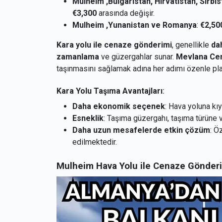
Mulheim ,Bulgaristan, Hırvatistan, Sırbi
€3,300
arasında değişir.
Mulheim ,Yunanistan ve Romanya
:
€2,50
Kara yolu ile cenaze gönderimi
, genellikle
da
zamanlama
ve güzergahlar sunar.
Mevlana Cen
taşınmasını sağlamak adına her adımı özenle pla
Kara Yolu Taşıma Avantajları
:
Daha ekonomik seçenek
: Hava yoluna kıy
Esneklik
: Taşıma güzergahı, taşıma türüne 
Daha uzun mesafelerde etkin çözüm
: Ö
edilmektedir.
Mulheim Hava Yolu ile Cenaze Gönderim